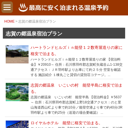
HOME
> 志賀の郷温泉宿泊プラン
志賀の郷温泉宿泊プラン
ハートランドヒルズｉｎ能登１２数寄屋造りの家に
格安で泊まる。
ハートランドヒルズｉｎ能登１２数寄屋造りの家 【宿泊料
金】￥20910～ 住所：石川県羽咋郡志賀町矢蔵谷ム1-138交
通アクセス：ＪＲ羽咋駅よりお車にて約２５分 空室を確認
する 施設紹介 １棟丸ごと貸切の貸別荘コテージ。...
志賀の郷温泉 いこいの村 能登半島に格安で泊ま
る。
志賀の郷温泉 いこいの村 能登半島 【宿泊料金】￥5637
～ 住所：石川県羽咋郡志賀町上野18交通アクセス：のと里
山海道西山ICより車で約10分／能登空港より車で約40分/JR
羽咋駅より車で約25分（送迎の場合要確認） ...
ロイヤルホテル 能登に格安で泊まる。