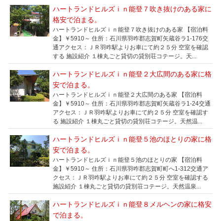
ハートランドヒルズｉｎ能登７吹き抜けのある家に
格安で泊まる。
ハートランドヒルズｉｎ能登７吹き抜けのある家 【宿泊料
金】￥5910～ 住所：石川県羽咋郡志賀町矢蔵谷ラ1-176交
通アクセス：ＪＲ羽咋駅よりお車にて約２５分 空室を確認
する 施設紹介 １棟丸ごと貸切の貸別荘コテージ。天...
ハートランドヒルズｉｎ能登２大広間のある家に格
安で泊まる。
ハートランドヒルズｉｎ能登２大広間のある家 【宿泊料
金】￥5910～ 住所：石川県羽咋郡志賀町矢蔵谷ラ1-24交通
アクセス：ＪＲ羽咋駅よりお車にて約２５分 空室を確認す
る 施設紹介 １棟丸ごと貸切の貸別荘コテージ。天然温...
ハートランドヒルズｉｎ能登５池のほとりの家に格
安で泊まる。
ハートランドヒルズｉｎ能登５池のほとりの家 【宿泊料
金】￥5910～ 住所：石川県羽咋郡志賀町町へ1-312交通ア
クセス：ＪＲ羽咋駅よりお車にて約２５分 空室を確認する
施設紹介 １棟丸ごと貸切の貸別荘コテージ。天然温泉...
ハートランドヒルズｉｎ能登８メルヘンの家に格安
で泊まる。