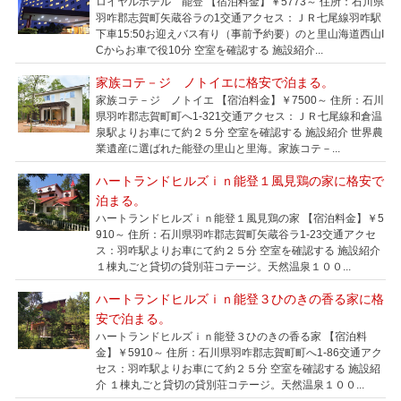
ロイヤルホテル 能登 【宿泊料金】￥5773～ 住所：石川県
羽咋郡志賀町矢蔵谷ラの1交通アクセス：ＪＲ七尾線羽咋駅
下車15:50お迎えバス有り（事前予約要）のと里山海道西山I
Cからお車で役10分 空室を確認する 施設紹介...
家族コテ－ジ ノトイエに格安で泊まる。
家族コテ－ジ ノトイエ 【宿泊料金】￥7500～ 住所：石川
県羽咋郡志賀町町へ1-321交通アクセス：ＪＲ七尾線和倉温
泉駅よりお車にて約２５分 空室を確認する 施設紹介 世界農
業遺産に選ばれた能登の里山と里海。家族コテ－...
ハートランドヒルズｉｎ能登１風見鶏の家に格安で
泊まる。
ハートランドヒルズｉｎ能登１風見鶏の家 【宿泊料金】￥5
910～ 住所：石川県羽咋郡志賀町矢蔵谷ラ1-23交通アクセ
ス：羽咋駅よりお車にて約２５分 空室を確認する 施設紹介
１棟丸ごと貸切の貸別荘コテージ。天然温泉１００...
ハートランドヒルズｉｎ能登３ひのきの香る家に格
安で泊まる。
ハートランドヒルズｉｎ能登３ひのきの香る家 【宿泊料
金】￥5910～ 住所：石川県羽咋郡志賀町町へ1-86交通アク
セス：羽咋駅よりお車にて約２５分 空室を確認する 施設紹
介 １棟丸ごと貸切の貸別荘コテージ。天然温泉１００...