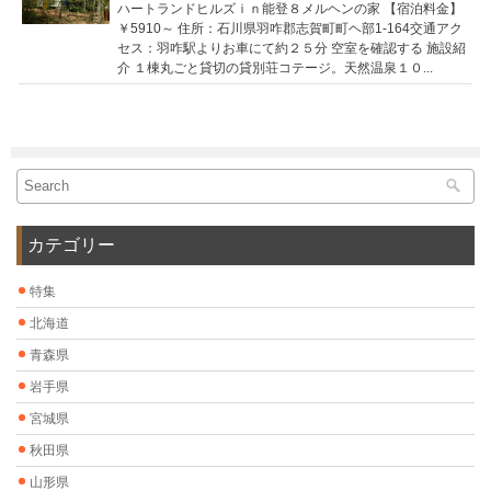
ハートランドヒルズｉｎ能登８メルヘンの家 【宿泊料金】
￥5910～ 住所：石川県羽咋郡志賀町町ヘ部1-164交通アク
セス：羽咋駅よりお車にて約２５分 空室を確認する 施設紹
介 １棟丸ごと貸切の貸別荘コテージ。天然温泉１０...
カテゴリー
特集
北海道
青森県
岩手県
宮城県
秋田県
山形県