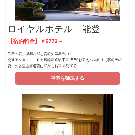
ロイヤルホテル 能登
【宿泊料金】￥5773～
住所：石川県羽咋郡志賀町矢蔵谷ラの1
交通アクセス：ＪＲ七尾線羽咋駅下車15:50お迎えバス有り（事前予約
要）のと里山海道西山ICからお車で役10分
空室を確認する