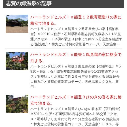
志賀の郷温泉の記事
ハートランドヒルズｉｎ能登１２数寄屋造りの家に
格安で泊まる。
ハートランドヒルズｉｎ能登１２数寄屋造りの家【宿泊料
金】￥20910～住所：石川県羽咋郡志賀町矢蔵谷ム1-138交
通アクセス：ＪＲ羽咋駅よりお車にて約２５分空室を確認す
る 施設紹介１棟丸ごと貸切の貸別荘コテージ。天然温泉...
ハートランドヒルズｉｎ能登１風見鶏の家に格安で
泊まる。
ハートランドヒルズｉｎ能登１風見鶏の家【宿泊料金】￥5
910～住所：石川県羽咋郡志賀町矢蔵谷ラ1-23交通アクセ
ス：羽咋駅よりお車にて約２５分空室を確認する 施設紹介
１棟丸ごと貸切の貸別荘コテージ。天然温泉１００％、専
用...
ハートランドヒルズｉｎ能登３ひのきの香る家に格
安で泊まる。
ハートランドヒルズｉｎ能登３ひのきの香る家【宿泊料金】
￥5910～住所：石川県羽咋郡志賀町町へ1-86交通アクセ
ス：羽咋駅よりお車にて約２５分空室を確認する 施設紹介
１棟丸ごと貸切の貸別荘コテージ。天然温泉１００％、専