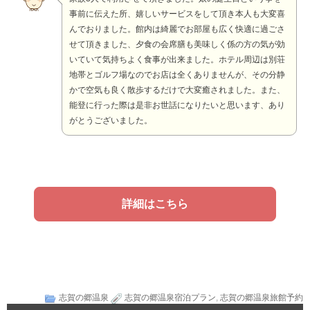
事前に伝えた所、嬉しいサービスをして頂き本人も大変喜
んでおりました。館内は綺麗でお部屋も広く快適に過ごさ
せて頂きました、夕食の会席膳も美味しく係の方の気が効
いていて気持ちよく食事が出来ました。ホテル周辺は別荘
地帯とゴルフ場なのでお店は全くありませんが、その分静
かで空気も良く散歩するだけで大変癒されました。また、
能登に行った際は是非お世話になりたいと思います、あり
がとうございました。
詳細はこちら
志賀の郷温泉
志賀の郷温泉宿泊プラン
,
志賀の郷温泉旅館予約