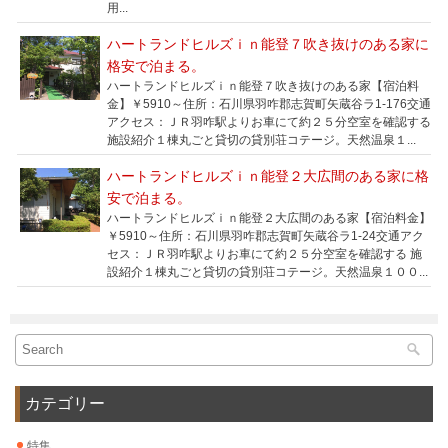
用...
ハートランドヒルズｉｎ能登７吹き抜けのある家に
格安で泊まる。
ハートランドヒルズｉｎ能登７吹き抜けのある家【宿泊料
金】￥5910～住所：石川県羽咋郡志賀町矢蔵谷ラ1-176交通
アクセス：ＪＲ羽咋駅よりお車にて約２５分空室を確認する
施設紹介１棟丸ごと貸切の貸別荘コテージ。天然温泉１...
ハートランドヒルズｉｎ能登２大広間のある家に格
安で泊まる。
ハートランドヒルズｉｎ能登２大広間のある家【宿泊料金】
￥5910～住所：石川県羽咋郡志賀町矢蔵谷ラ1-24交通アク
セス：ＪＲ羽咋駅よりお車にて約２５分空室を確認する 施
設紹介１棟丸ごと貸切の貸別荘コテージ。天然温泉１００...
カテゴリー
特集