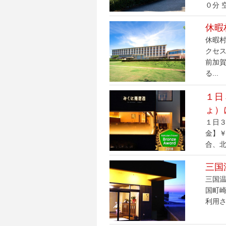
０分 
休暇
休暇村
クセス
前加
る...
１日
ょ）
１日
金】￥
合、北
三国
三国温
国町崎
利用さ