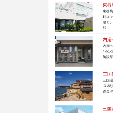
東尋
東尋坊
町緑ヶ
陽と
和...
内湯
内湯の
4-5
施設紹
三国
三国温
-3-
道金津
三国