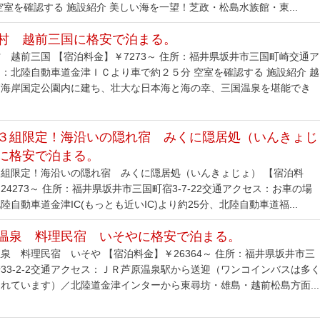
空室を確認する 施設紹介 美しい海を一望！芝政・松島水族館・東...
村 越前三国に格安で泊まる。
 越前三国 【宿泊料金】￥7273～ 住所：福井県坂井市三国町崎交通ア
：北陸自動車道金津ＩＣより車で約２５分 空室を確認する 施設紹介 越
賀海岸国定公園内に建ち、壮大な日本海と海の幸、三国温泉を堪能でき
３組限定！海沿いの隠れ宿 みくに隠居処（いんきょじ
に格安で泊まる。
３組限定！海沿いの隠れ宿 みくに隠居処（いんきょじょ） 【宿泊料
24273～ 住所：福井県坂井市三国町宿3-7-22交通アクセス：お車の場
陸自動車道金津IC(もっとも近いIC)より約25分、北陸自動車道福...
温泉 料理民宿 いそやに格安で泊まる。
泉 料理民宿 いそや 【宿泊料金】￥26364～ 住所：福井県坂井市三
33-2-2交通アクセス：ＪＲ芦原温泉駅から送迎（ワンコインバスは多
れています）／北陸道金津インターから東尋坊・雄島・越前松島方面...