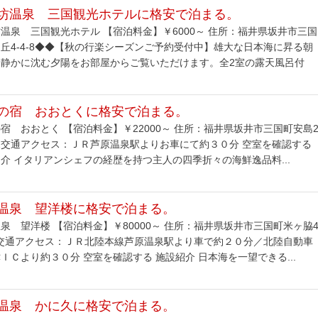
坊温泉 三国観光ホテルに格安で泊まる。
温泉 三国観光ホテル 【宿泊料金】￥6000～ 住所：福井県坂井市三国
丘4-4-8◆◆【秋の行楽シーズンご予約受付中】雄大な日本海に昇る朝
、静かに沈む夕陽をお部屋からご覧いただけます。全2室の露天風呂付
の宿 おおとくに格安で泊まる。
宿 おおとく 【宿泊料金】￥22000～ 住所：福井県坂井市三国町安島
1-2交通アクセス：ＪＲ芦原温泉駅よりお車にて約３０分 空室を確認する
介 イタリアンシェフの経歴を持つ主人の四季折々の海鮮逸品料...
温泉 望洋楼に格安で泊まる。
泉 望洋楼 【宿泊料金】￥80000～ 住所：福井県坂井市三国町米ヶ脇
38交通アクセス：ＪＲ北陸本線芦原温泉駅より車で約２０分／北陸自動車
ＩＣより約３０分 空室を確認する 施設紹介 日本海を一望できる...
温泉 かに久に格安で泊まる。