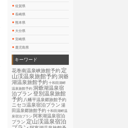
佐賀県
長崎県
熊本県
大分県
宮崎県
鹿児島県
キーワード
定
花巻南温泉峡旅館予約
山渓温泉旅館予約
洞爺
湖温泉旅館予約
十和田湖畔
洞爺湖温泉宿
温泉旅館予約
登別温泉旅館
泊プラン
予約
八幡平温泉郷旅館予約
ニセコ温泉宿泊プラン
湯
田温泉郷旅館予約
十和田湖畔温
阿寒湖温泉宿泊
泉宿泊プラン
定山渓温泉宿泊
プラン
プラン
阿寒湖温泉旅館予