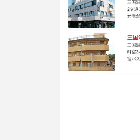
三国温
2交通
元老舗
三国
三国温
町宿3
宿バス