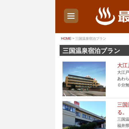
HOME
> 三国温泉宿泊プラン
三国温泉宿泊プラン
大江
大江戸
あわら
０分無
三国
る。
三国温
福井県