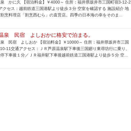
泉 かに久 【宿泊料金】￥4000～ 住所：福井県坂井市三国町宿3-12-2
アクセス：越前鉄道三国港駅より徒歩３分 空室を確認する 施設紹介 地
割烹料理店「割烹西むら」の直営店。四季の日本海の幸をそのま...
温泉 民宿 よしおかに格安で泊まる。
泉 民宿 よしおか 【宿泊料金】￥10000～ 住所：福井県坂井市三国
-10-11交通アクセス：ＪＲ芦原温泉駅下車後三国廻り東尋坊行に乗り、
停下車後１分／ＪＲ福井駅下車後越前鉄道三国港駅より徒歩５分 空...