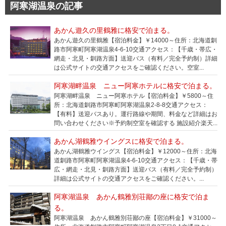
阿寒湖温泉の記事
あかん遊久の里鶴雅に格安で泊まる。
あかん遊久の里鶴雅【宿泊料金】￥14000～住所：北海道釧
路市阿寒町阿寒湖温泉4-6-10交通アクセス：【千歳・帯広・
網走・北見・釧路方面】送迎バス（有料／完全予約制）詳細
は公式サイトの交通アクセスをご確認ください。空室...
阿寒湖畔温泉 ニュー阿寒ホテルに格安で泊まる。
阿寒湖畔温泉 ニュー阿寒ホテル【宿泊料金】￥5800～住
所：北海道釧路市阿寒町阿寒湖温泉2-8-8交通アクセス：
【有料】送迎バスあり。運行路線や期間、料金など詳細はお
問い合わせください※予約制空室を確認する 施設紹介楽天...
あかん湖鶴雅ウイングスに格安で泊まる。
あかん湖鶴雅ウイングス【宿泊料金】￥12000～住所：北海
道釧路市阿寒町阿寒湖温泉4-6-10交通アクセス：【千歳・帯
広・網走・北見・釧路方面】送迎バス（有料／完全予約制）
詳細は公式サイトの交通アクセスをご確認ください。...
阿寒湖温泉 あかん鶴雅別荘鄙の座に格安で泊ま
る。
阿寒湖温泉 あかん鶴雅別荘鄙の座【宿泊料金】￥31000～