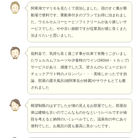
阿寒湖でマリモを見たくて宿泊しました。宿のすぐ裏が乗
船場で便利です。乗船券付きのプランでお得に泊まれまし
た。ウエルカムコーヒーとソフトクリームがあり嬉しいサ
ービスでした。やや古い旅館ですが従業員が感じ良くまた
泊まりたいと思いました。
低料金で、気持ち良く過ごす事が出来て有難うございまし
たウェルカムフルーツや夕食時のワイン(360ml・トカップ)
サービスがあり、感激でした又、皆さんのレビューどおり
チェックアウト時のメロンパン・・・美味しかったです勿
論、部屋の露天風呂(雄阿寒岳が綺麗)やサウナもとても癒
されました
眺望制限のはずでしたが湖の見えるお部屋でした。部屋自
体は建物も古いのでこんなものかなというレベルですが値
段を考えると納得のいくレベルでした。温泉街の中にあり
便利でした。お風呂の質も最高に良かったです。