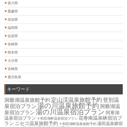
香川県
愛媛県
高知県
福岡県
佐賀県
長崎県
熊本県
大分県
宮崎県
鹿児島県
キーワード
定山渓温泉旅館予約
登別温
洞爺湖温泉旅館予約
湯の川温泉旅館予約
泉宿泊プラン
洞爺湖温
湯の川温泉宿泊プラン
泉宿泊プラン
阿寒湖
花巻南温泉峡宿泊プ
温泉宿泊プラン
十和田湖畔温泉宿泊プラン
ラン
ニセコ温泉旅館予約
湯田温泉郷宿
十和田湖畔温泉旅館予約