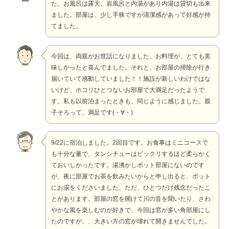
た。お風呂は露天、岩風呂と内湯があり内湯は貸切も出来
ました。部屋は、少し手狭ですが清潔感があって好感が持
てました。
今回は、両親がお世話になりました。お料理が、とても美
味しかったと喜んでました。それと、お部屋の掃除が行き
届いていて感動していました！！施設が新しいわけではな
いけど、ホコリひとつないお部屋で大満足だったようで
す。私も以前泊まったときも、同じように感じました。親
子そろって、満足です(・∀・)
9/22に宿泊しました。2回目です。お食事はミニコースで
も十分な量で、タンシチューはビックリするほど柔らかく
ておいしかったです。湯沸かしポット部屋にないのです
が、夜に部屋でお茶を飲みたいからと申し出ると、ポット
にお湯をくださいました。ただ、ひとつだけ残念だったこ
とがあります。部屋の窓を開けて川の音を聞いたり、さわ
やかな風を楽しむのが好きで、今回は窓が多い角部屋にし
たのですが、、大きい方の窓が壊れて開きませんでした。