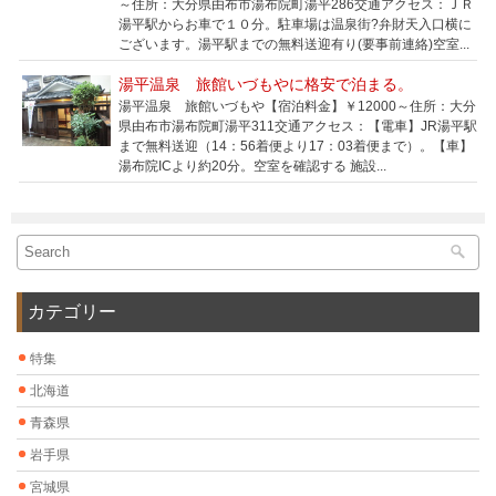
～住所：大分県由布市湯布院町湯平286交通アクセス：ＪＲ
湯平駅からお車で１０分。駐車場は温泉街?弁財天入口横に
ございます。湯平駅までの無料送迎有り(要事前連絡)空室...
湯平温泉 旅館いづもやに格安で泊まる。
湯平温泉 旅館いづもや【宿泊料金】￥12000～住所：大分
県由布市湯布院町湯平311交通アクセス：【電車】JR湯平駅
まで無料送迎（14：56着便より17：03着便まで）。【車】
湯布院ICより約20分。空室を確認する 施設...
カテゴリー
特集
北海道
青森県
岩手県
宮城県