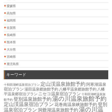
愛媛県
高知県
福岡県
佐賀県
長崎県
熊本県
大分県
宮崎県
鹿児島県
キーワード
定山渓温泉旅館予約
阿寒湖温泉
十和田湖畔温泉宿泊プラン
宿泊プラン
湯田温泉郷旅館予約
八幡平温泉郷旅館予約
八幡
ニセコ温泉宿泊プラン
平温泉郷宿泊プラン
十和田湖畔温泉旅
湯の川温泉旅館予約
登別温泉旅館予約
館予約
定山渓温泉宿泊プラン
登別
花巻南温泉峡旅館予約
湯の川温
温泉宿泊プラン
洞爺湖温泉旅館予約