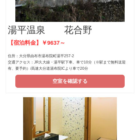
湯平温泉 花合野
【宿泊料金】￥9637～
住所：大分県由布市湯布院町湯平257-2
交通アクセス：JR久大線・湯平駅下車、車で10分（※駅まで無料送迎
有、要予約）/高速大分道湯布院ICより車で20分
空室を確認する