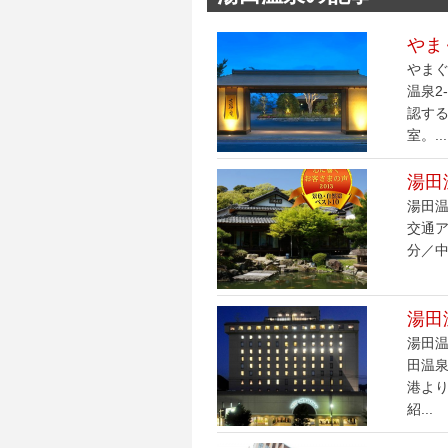
やま
やまぐ
温泉2
認す
室。...
湯田
湯田温
交通ア
分／中
湯田
湯田温
田温泉
港より
紹...