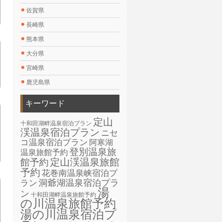
佐賀県
長崎県
熊本県
大分県
宮崎県
鹿児島県
キーワード
定山
十和田湖畔温泉宿泊プラン
渓温泉宿泊プラン
ニセ
コ温泉宿泊プラン
阿寒湖
登別温泉旅
温泉旅館予約
定山渓温泉旅館
館予約
予約
花巻南温泉峡宿泊プ
洞爺湖温泉宿泊プラ
ラン
湯
ン
十和田湖畔温泉旅館予約
の川温泉旅館予約
湯の川温泉宿泊プ