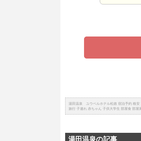
湯田温泉 ユウベルホテル松政 宿泊予約 格安 旅館
旅行 子連れ 赤ちゃん 子供大学生 部屋食 部屋
湯田温泉の記事