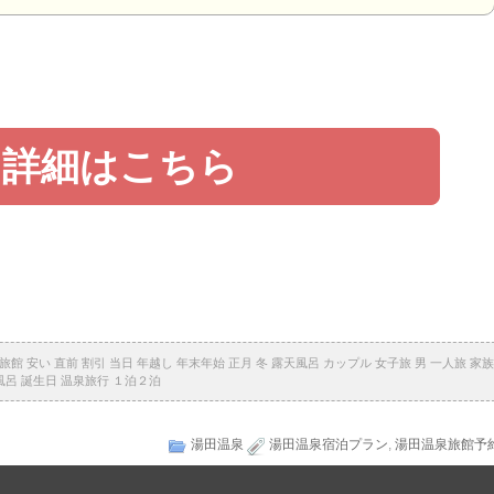
詳細はこちら
 安い 直前 割引 当日 年越し 年末年始 正月 冬 露天風呂 カップル 女子旅 男 一人旅 家族
風呂 誕生日 温泉旅行 １泊２泊
湯田温泉
湯田温泉宿泊プラン
,
湯田温泉旅館予