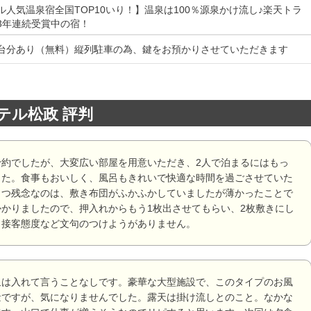
ル人気温泉宿全国TOP10いり！】温泉は100％源泉かけ流し♪楽天トラ
3年連続受賞中の宿！
台分あり（無料）縦列駐車の為、鍵をお預かりさせていただきます
テル松政 評判
予約でしたが、大変広い部屋を用意いただき、2人で泊まるにはもっ
した。食事もおいしく、風呂もきれいで快適な時間を過ごさせていた
とつ残念なのは、敷き布団がふかふかしていましたが薄かったことで
かりましたので、押入れからもう1枚出させてもらい、2枚敷きにし
、接客態度など文句のつけようがありません。
泉は入れて言うことなしです。豪華な大型施設で、このタイプのお風
量ですが、気になりませんでした。露天は掛け流しとのこと。なかな