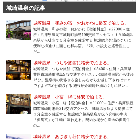
城崎温泉の記事
城崎温泉 和みの宿 おおかわに格安で泊まる。
城崎温泉 和みの宿 おおかわ【宿泊料金】￥27000～住
所：兵庫県豊岡市城崎町湯島199交通アクセス：ＪＲ城崎温
泉駅から徒歩で５分空室を確認する 施設紹介外湯めぐりに
便利な柳通りに面した和み宿。「和」の設えと遮音性にこ
だ...
城崎温泉 つちや旅館に格安で泊まる。
城崎温泉 つちや旅館【宿泊料金】￥8400～住所：兵庫県
豊岡市城崎町湯島573交通アクセス：JR城崎温泉駅から徒歩
15分。温泉街の街歩きを楽しみながらお越し下さればすぐ
ですよ♪空室を確認する 施設紹介城崎外湯めぐりに良い...
城崎温泉 小宿 縁に格安で泊まる。
城崎温泉 小宿 縁【宿泊料金】￥11000～住所：兵庫県豊
岡市城崎町湯島219交通アクセス：城崎温泉駅より徒歩にて
３分空室を確認する 施設紹介超高級店が扱う究極の牛肉
「但馬玄」が手軽に味わえる。契約牧場から直送の但馬牛
の...
城崎温泉 あさぎり荘に格安で泊まる。