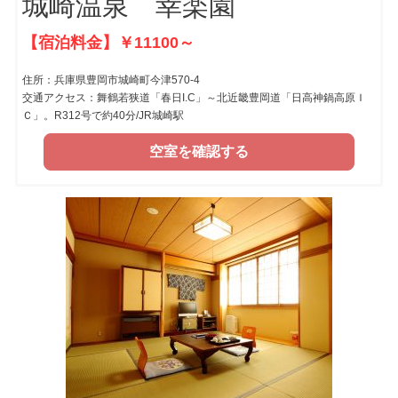
城崎温泉 幸楽園
【宿泊料金】￥11100～
住所：兵庫県豊岡市城崎町今津570-4
交通アクセス：舞鶴若狭道「春日I.C」～北近畿豊岡道「日高神鍋高原Ｉ
Ｃ」。R312号で約40分/JR城崎駅
空室を確認する