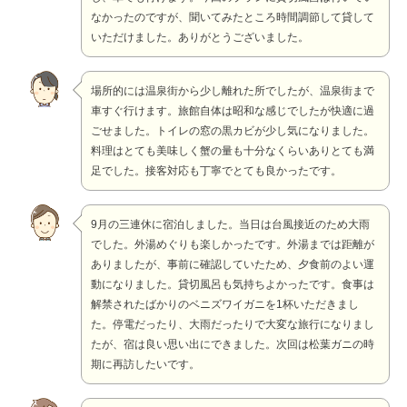
なかったのですが、聞いてみたところ時間調節して貸して
いただけました。ありがとうございました。
場所的には温泉街から少し離れた所でしたが、温泉街まで
車すぐ行けます。旅館自体は昭和な感じでしたが快適に過
ごせました。トイレの窓の黒カビが少し気になりました。
料理はとても美味しく蟹の量も十分なくらいありとても満
足でした。接客対応も丁寧でとても良かったです。
9月の三連休に宿泊しました。当日は台風接近のため大雨
でした。外湯めぐりも楽しかったです。外湯までは距離が
ありましたが、事前に確認していたため、夕食前のよい運
動になりました。貸切風呂も気持ちよかったです。食事は
解禁されたばかりのベニズワイガニを1杯いただきまし
た。停電だったり、大雨だったりで大変な旅行になりまし
たが、宿は良い思い出にできました。次回は松葉ガニの時
期に再訪したいです。