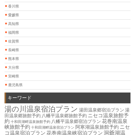
香川県
愛媛県
高知県
福岡県
佐賀県
長崎県
熊本県
大分県
宮崎県
鹿児島県
キーワード
湯の川温泉宿泊プラン
湯田温泉郷宿泊プラン
湯
ニセコ温泉旅館予
田温泉郷旅館予約
八幡平温泉郷旅館予約
約
花巻南温泉
八幡平温泉郷宿泊プラン
十和田湖畔温泉旅館予約
峡旅館予約
ニセ
阿寒湖温泉旅館予約
十和田湖畔温泉宿泊プラン
洞爺湖温
コ温泉宿泊プラン
花巻南温泉峡宿泊プラン