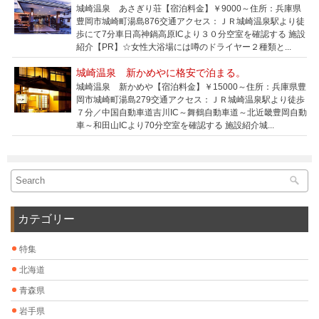
城崎温泉 あさぎり荘【宿泊料金】￥9000～住所：兵庫県
豊岡市城崎町湯島876交通アクセス：ＪＲ城崎温泉駅より徒
歩にて7分車日高神鍋高原ICより３０分空室を確認する 施設
紹介【PR】☆女性大浴場には噂のドライヤー２種類と...
城崎温泉 新かめやに格安で泊まる。
城崎温泉 新かめや【宿泊料金】￥15000～住所：兵庫県豊
岡市城崎町湯島279交通アクセス：ＪＲ城崎温泉駅より徒歩
７分／中国自動車道吉川IC～舞鶴自動車道～北近畿豊岡自動
車～和田山ICより70分空室を確認する 施設紹介城...
カテゴリー
特集
北海道
青森県
岩手県