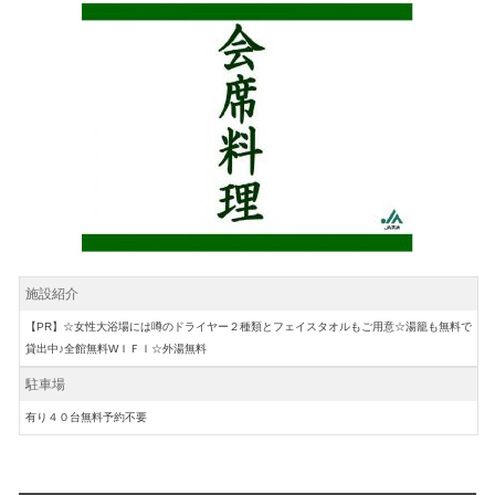
施設紹介
【PR】☆女性大浴場には噂のドライヤー２種類とフェイスタオルもご用意☆湯籠も無料で
貸出中♪全館無料WＩＦＩ☆外湯無料
駐車場
有り４０台無料予約不要