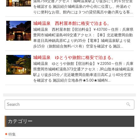
湯島759交通アクセス：城崎温泉駅より徒歩にて約６分空室
を確認する 施設紹介城崎温泉の中心街に位置し、外湯めぐ
りに便利なお宿。館内には３つの貸切風呂や趣の異なる客...
城崎温泉 西村屋本館に格安で泊まる。
城崎温泉 西村屋本館【宿泊料金】￥43700～住所：兵庫県
豊岡市城崎町湯島469交通アクセス：【車】北近畿豊岡自動
車道日高神鍋高原ICより約35分【電車】城崎温泉駅より徒
歩15分（旅館組合無料バス有）空室を確認する 施設...
城崎温泉 ゆとうや旅館に格安で泊まる。
城崎温泉 ゆとうや旅館【宿泊料金】￥22050～住所：兵庫
県豊岡市城崎町湯島373交通アクセス：JR山陰本線城崎温泉
駅より徒歩10分／北近畿豊岡自動車道日高ICより40分空室
を確認する 施設紹介立地条件★5.00★城崎N...
カテゴリー
特集