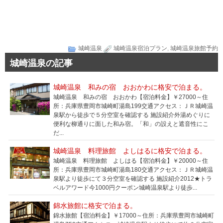
城崎温泉
城崎温泉宿泊プラン
,
城崎温泉旅館予約
城崎温泉の記事
城崎温泉 和みの宿 おおかわに格安で泊まる。
城崎温泉 和みの宿 おおかわ【宿泊料金】￥27000～住
所：兵庫県豊岡市城崎町湯島199交通アクセス：ＪＲ城崎温
泉駅から徒歩で５分空室を確認する 施設紹介外湯めぐりに
便利な柳通りに面した和み宿。「和」の設えと遮音性にこ
だ...
城崎温泉 料理旅館 よしはるに格安で泊まる。
城崎温泉 料理旅館 よしはる【宿泊料金】￥20000～住
所：兵庫県豊岡市城崎町湯島180交通アクセス：ＪＲ城崎温
泉駅より徒歩にて３分空室を確認する 施設紹介2012★トラ
ベルアワード今1000円クーポン城崎温泉駅より徒歩...
錦水旅館に格安で泊まる。
錦水旅館【宿泊料金】￥17000～住所：兵庫県豊岡市城崎町