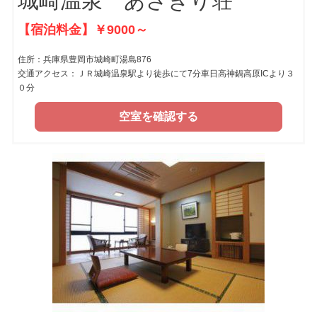
城崎温泉 あさぎり荘
【宿泊料金】￥9000～
住所：兵庫県豊岡市城崎町湯島876
交通アクセス：ＪＲ城崎温泉駅より徒歩にて7分車日高神鍋高原ICより３
０分
空室を確認する