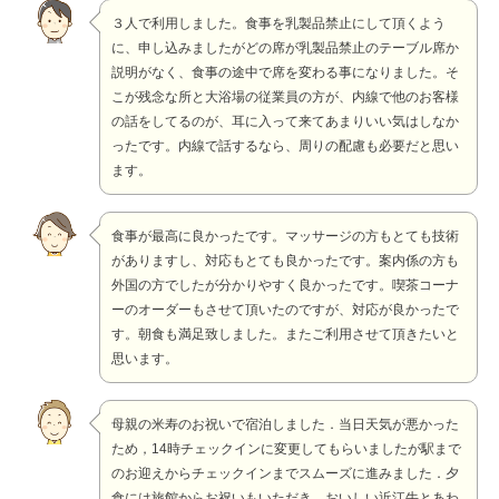
３人で利用しました。食事を乳製品禁止にして頂くよう
に、申し込みましたがどの席が乳製品禁止のテーブル席か
説明がなく、食事の途中で席を変わる事になりました。そ
こが残念な所と大浴場の従業員の方が、内線で他のお客様
の話をしてるのが、耳に入って来てあまりいい気はしなか
ったです。内線で話するなら、周りの配慮も必要だと思い
ます。
食事が最高に良かったです。マッサージの方もとても技術
がありますし、対応もとても良かったです。案内係の方も
外国の方でしたが分かりやすく良かったです。喫茶コーナ
ーのオーダーもさせて頂いたのですが、対応が良かったで
す。朝食も満足致しました。またご利用させて頂きたいと
思います。
母親の米寿のお祝いで宿泊しました．当日天気が悪かった
ため，14時チェックインに変更してもらいましたが駅まで
のお迎えからチェックインまでスムーズに進みました．夕
食には旅館からお祝いもいただき，おいしい近江牛とあわ