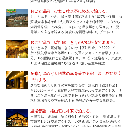
湖大橋経由約40分/無料駐車場空室を確認す...
おごと温泉 びわこ緑水亭に格安で泊まる。
おごと温泉 びわこ緑水亭【宿泊料金】￥18273～住所：滋
賀県大津市雄琴6-1-6交通アクセス：名神京都東Ｉ．Ｃから
湖西道路経由で20分。ＪＲおごと温泉駅から送迎あり（要
電話）空室を確認する 施設紹介琵琶湖畔のリゾートの...
おごと温泉 暖灯館 きくのやに格安で泊まる。
おごと温泉 暖灯館 きくのや【宿泊料金】￥8000～住
所：滋賀県大津市雄琴6-1-29交通アクセス：京都駅より20
分、JR湖西線おごと温泉駅下車、車5分＜送迎有＞。京都東
ICより湖西道路経由20分国道161沿い空室を確認...
多彩な湯めぐり四季の幸を愛でる宿 湯元館に格安
で泊まる。
多彩な湯めぐり四季の幸を愛でる宿 湯元館【宿泊料金】
￥20520～住所：滋賀県大津市苗鹿2-30-7交通アクセス：Ｊ
Ｒおごと温泉駅からお車で５分（送迎バスあり※要予約）無
料駐車場有り空室を確認する 施設紹介★全室温泉露天...
里湯昔話 雄山荘に格安で泊まる。
里湯昔話 雄山荘【宿泊料金】￥7500～住所：滋賀県大津
市雄琴1-9-28交通アクセス：JR湖西線おごと温泉駅送迎バ
ス有/名神京都東IC～湖西バイパス経由約15分/栗東IC～琵琶