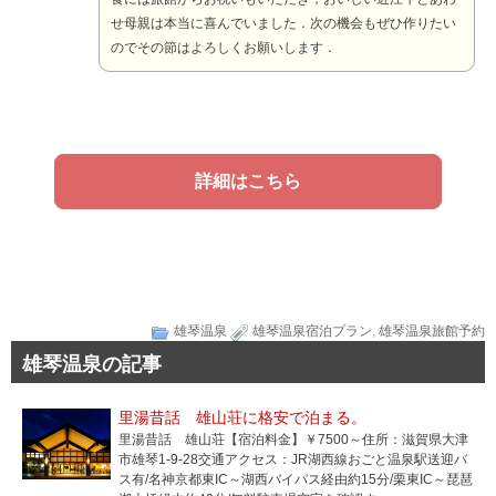
せ母親は本当に喜んでいました．次の機会もぜひ作りたい
のでその節はよろしくお願いします．
詳細はこちら
雄琴温泉
雄琴温泉宿泊プラン
,
雄琴温泉旅館予約
雄琴温泉の記事
里湯昔話 雄山荘に格安で泊まる。
里湯昔話 雄山荘【宿泊料金】￥7500～住所：滋賀県大津
市雄琴1-9-28交通アクセス：JR湖西線おごと温泉駅送迎バ
ス有/名神京都東IC～湖西バイパス経由約15分/栗東IC～琵琶