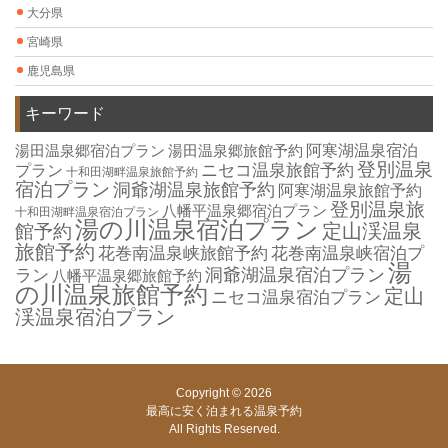
大分県
宮崎県
鹿児島県
キーワード
湯田温泉郷宿泊プラン
湯田温泉郷旅館予約
阿寒湖温泉宿泊
登別温泉
ニセコ温泉旅館予約
プラン
十和田湖畔温泉旅館予約
宿泊プラン
洞爺湖温泉旅館予約
阿寒湖温泉旅館予約
登別温泉旅
八幡平温泉郷宿泊プラン
十和田湖畔温泉宿泊プラン
湯の川温泉宿泊プラン
定山渓温泉
館予約
旅館予約
花巻南温泉峡旅館予約
花巻南温泉峡宿泊プ
湯
洞爺湖温泉宿泊プラン
ラン
八幡平温泉郷旅館予約
の川温泉旅館予約
定山
ニセコ温泉宿泊プラン
渓温泉宿泊プラン
Copyright © 2026
最高に安く泊まれる温泉予約
All Rights Reserved.