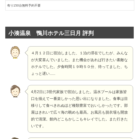
有り150台無料予約不要
小湊温泉 鴨川ホテル三日月 評判
４月１２日に宿泊しました、１泊の滞在でしたが、みんな
が大変喜んでいました。また機会があれば行きたい素敵な
ホテルでした。夕食時間１９時５０分、待ってました、ち
ょっと遅い......
4月2日に3世代家族で宿泊しました。温水プールは家族皆
口を揃えて一番楽しかった思い出になりました。食事は目
移りして食べきれぬほど種類豊富でおいしかったです。部
屋はきれいで広々海の眺めも最高。お風呂も脱衣場も開放
的で清潔。館内どこもかしこもキレイでした。また行きた
いです。