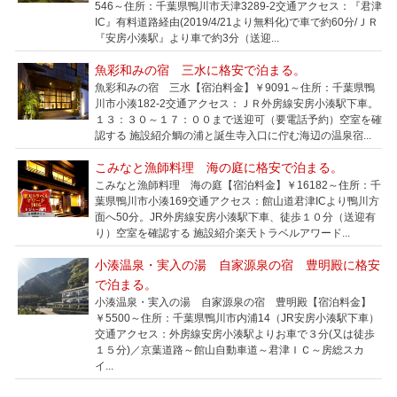
546～住所：千葉県鴨川市天津3289-2交通アクセス：『君津
IC』有料道路経由(2019/4/21より無料化)で車で約60分/ＪＲ
『安房小湊駅』より車で約3分（送迎...
魚彩和みの宿 三水に格安で泊まる。
魚彩和みの宿 三水【宿泊料金】￥9091～住所：千葉県鴨
川市小湊182-2交通アクセス：ＪＲ外房線安房小湊駅下車。
１３：３０～１７：００まで送迎可（要電話予約）空室を確
認する 施設紹介鯛の浦と誕生寺入口に佇む海辺の温泉宿...
こみなと漁師料理 海の庭に格安で泊まる。
こみなと漁師料理 海の庭【宿泊料金】￥16182～住所：千
葉県鴨川市小湊169交通アクセス：館山道君津ICより鴨川方
面へ50分。JR外房線安房小湊駅下車、徒歩１０分（送迎有
り）空室を確認する 施設紹介楽天トラベルアワード...
小湊温泉・実入の湯 自家源泉の宿 豊明殿に格安
で泊まる。
小湊温泉・実入の湯 自家源泉の宿 豊明殿【宿泊料金】
￥5500～住所：千葉県鴨川市内浦14（JR安房小湊駅下車）
交通アクセス：外房線安房小湊駅よりお車で３分(又は徒歩
１５分)／京葉道路～館山自動車道～君津ＩＣ～房総スカ
イ...