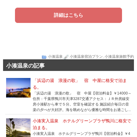
詳細はこちら
小湊温泉
小湊温泉宿泊プラン
,
小湊温泉旅館予約
小湊温泉の記事
「浜辺の湯 浪漫の歌」 宿 中屋に格安で泊ま
る。
「浜辺の湯 浪漫の歌」 宿 中屋【宿泊料金】￥14000～
住所：千葉県鴨川市天津3287交通アクセス：ＪＲ外房線安
房小湊駅から車で５分。空室を確認する 施設紹介毎日の音
楽の夕べが大好評。海を眺めながら優雅な時間をお過ごし...
小湊実入温泉 ホテルグリーンプラザ鴨川に格安で
泊まる。
小湊実入温泉 ホテルグリーンプラザ鴨川【宿泊料金】￥4