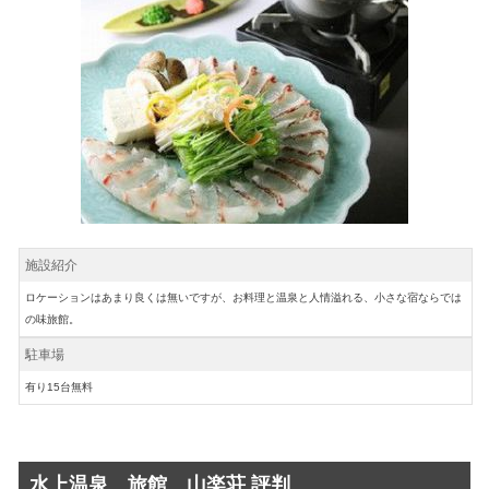
施設紹介
ロケーションはあまり良くは無いですが、お料理と温泉と人情溢れる、小さな宿ならでは
の味旅館。
駐車場
有り15台無料
水上温泉 旅館 山楽荘 評判