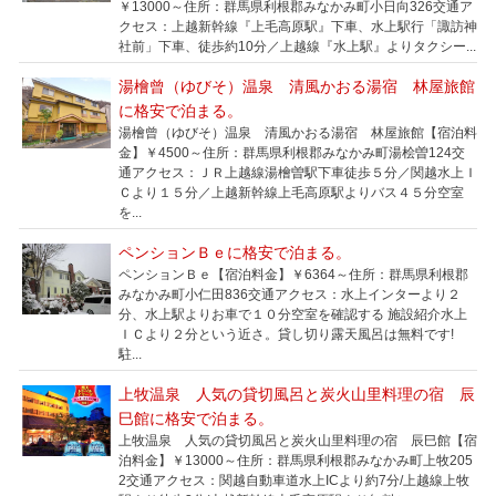
￥13000～住所：群馬県利根郡みなかみ町小日向326交通ア
クセス：上越新幹線『上毛高原駅』下車、水上駅行「諏訪神
社前」下車、徒歩約10分／上越線『水上駅』よりタクシー...
湯檜曾（ゆびそ）温泉 清風かおる湯宿 林屋旅館
に格安で泊まる。
湯檜曾（ゆびそ）温泉 清風かおる湯宿 林屋旅館【宿泊料
金】￥4500～住所：群馬県利根郡みなかみ町湯桧曽124交
通アクセス：ＪＲ上越線湯檜曽駅下車徒歩５分／関越水上Ｉ
Ｃより１５分／上越新幹線上毛高原駅よりバス４５分空室
を...
ペンションＢｅに格安で泊まる。
ペンションＢｅ【宿泊料金】￥6364～住所：群馬県利根郡
みなかみ町小仁田836交通アクセス：水上インターより２
分、水上駅よりお車で１０分空室を確認する 施設紹介水上
ＩＣより２分という近さ。貸し切り露天風呂は無料です!
駐...
上牧温泉 人気の貸切風呂と炭火山里料理の宿 辰
巳館に格安で泊まる。
上牧温泉 人気の貸切風呂と炭火山里料理の宿 辰巳館【宿
泊料金】￥13000～住所：群馬県利根郡みなかみ町上牧205
2交通アクセス：関越自動車道水上ICより約7分/上越線上牧