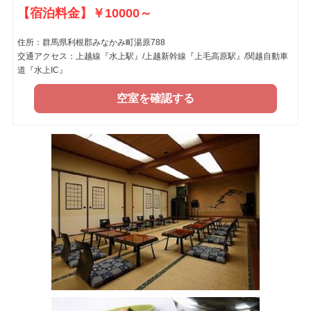
【宿泊料金】￥10000～
住所：群馬県利根郡みなかみ町湯原788
交通アクセス：上越線『水上駅』/上越新幹線『上毛高原駅』/関越自動車
道『水上IC』
空室を確認する