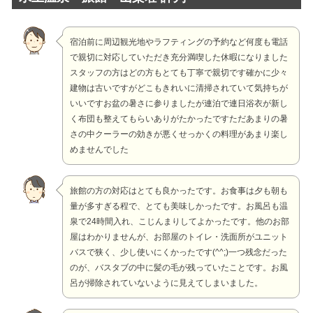
宿泊前に周辺観光地やラフティングの予約など何度も電話
で親切に対応していただき充分満喫した休暇になりました
スタッフの方はどの方もとても丁寧で親切です確かに少々
建物は古いですがどこもきれいに清掃されていて気持ちが
いいですお盆の暑さに参りましたが連泊で連日浴衣が新し
く布団も整えてもらいありがたかったですただあまりの暑
さの中クーラーの効きが悪くせっかくの料理があまり楽し
めませんでした
旅館の方の対応はとても良かったです。お食事は夕も朝も
量が多すぎる程で、とても美味しかったです。お風呂も温
泉で24時間入れ、こじんまりしてよかったです。他のお部
屋はわかりませんが、お部屋のトイレ・洗面所がユニット
バスで狭く、少し使いにくかったです(^^;)一つ残念だった
のが、バスタブの中に髪の毛が残っていたことです。お風
呂が掃除されていないように見えてしまいました。