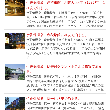
伊香保温泉 岸権旅館 創業天正4年（1576年）に
格安で泊まる。
伊香保温泉 岸権旅館 創業天正4年（1576年）【宿泊料
金】￥6000～住所：群馬県渋川市伊香保町伊香保甲48交通
アクセス：関越自動車道渋川、伊香保ＩＣから車で２０分上
越線渋川駅下車バスで３０分、タクシー１５分空室を確認...
伊香保温泉 森秋旅館に格安で泊まる。
伊香保温泉 森秋旅館【宿泊料金】￥9000～住所：群馬県
渋川市伊香保町伊香保60交通アクセス：ＪＲ渋川駅下車バ
スで25分！新宿から高速バスで2時間半！伊香保の名物石段
街から徒歩１分と好立地♪散策に抜群の好立地空室を確認
す...
伊香保温泉 伊香保グランドホテルに格安で泊ま
る。
伊香保温泉 伊香保グランドホテル【宿泊料金】￥8800～
住所：群馬県渋川市伊香保町伊香保550交通アクセス：ＪＲ
渋川駅よりバスで２０分空室を確認する 施設紹介悠久の歴
史を持つ温泉郷で、癒し湯ざんまい 駐車場有り４００台無...
伊香保温泉 福一に格安で泊まる。
伊香保温泉 福一【宿泊料金】￥9000～住所：群馬県渋川
市伊香保町伊香保香湯5-4「黄金の湯」「白銀の湯」二湯を