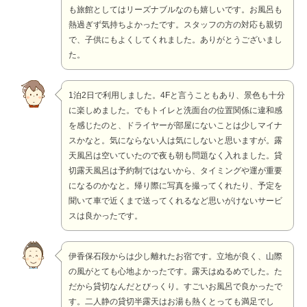
も旅館としてはリーズナブルなのも嬉しいです。お風呂も
熱過ぎず気持ちよかったです。スタッフの方の対応も親切
で、子供にもよくしてくれました。ありがとうございまし
た。
1泊2日で利用しました。4Fと言うこともあり、景色も十分
に楽しめました。でもトイレと洗面台の位置関係に違和感
を感じたのと、ドライヤーが部屋にないことは少しマイナ
スかなと。気にならない人は気にしないと思いますが。露
天風呂は空いていたので夜も朝も問題なく入れました。貸
切露天風呂は予約制ではないから、タイミングや運が重要
になるのかなと。帰り際に写真を撮ってくれたり、予定を
聞いて車で近くまで送ってくれるなど思いがけないサービ
スは良かったです。
伊香保石段からは少し離れたお宿です。立地が良く、山際
の風がとても心地よかったです。露天はぬるめでした。た
だから貸切なんだとびっくり。すごいお風呂で良かったで
す。二人静の貸切半露天はお湯も熱くとっても満足でし