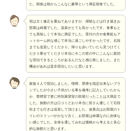
た。朝食は朝からこんなに豪華という満足朝食でした。
宿は古く修正を重ねてありますが、掃除などは行き届きお
部屋は綺麗でした。温泉がとても良かったです。食事もと
ても美味しくて本当に満足でした。受付の方や食事処もア
ットホーム的な感じで本当に過ごしやすかったです。石段
までも送迎してくださり。帰りも歩いていたら見つけてく
ださり乗せてくださり本当に今この世の中にこんなに親切
な宿泊できるところがあるんだなと感心致しました。また
機会があれば是非宿泊したいと思います。
家族４人で宿泊しました。喫煙、禁煙を指定出来ないプラ
ンでしたが小さい子供がいる事を備考に記入していたから
か、禁煙室で更に特別展望室の部屋だったことは大満足で
した。旅館の方は口コミどおり本当に皆さん優しくて石段
街までも行きは送迎して頂けました。改善点はお部屋のト
イレのスリッパがかなり古く、お部屋は綺麗なのに勿体な
い感じでした。全体を通してみれば価格から考えると良心
的な旅館だと思います。