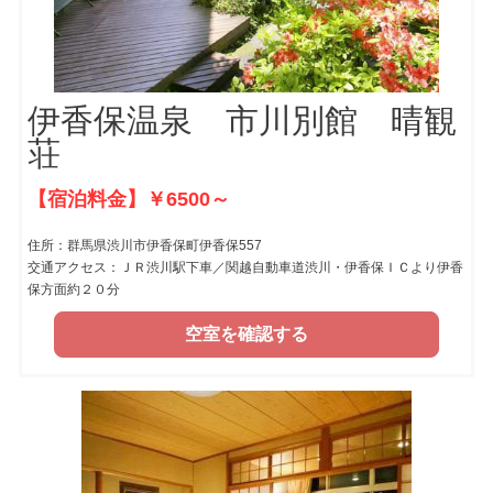
伊香保温泉 市川別館 晴観
荘
【宿泊料金】￥6500～
住所：群馬県渋川市伊香保町伊香保557
交通アクセス：ＪＲ渋川駅下車／関越自動車道渋川・伊香保ＩＣより伊香
保方面約２０分
空室を確認する