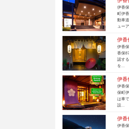
伊香
伊香保
町伊香
動車
ューア.
伊香
伊香保
香保8
認す
を...
伊香
伊香保
保町伊
は車
設...
伊香
伊香保