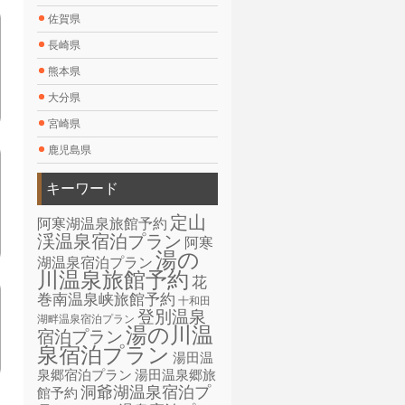
佐賀県
長崎県
熊本県
大分県
宮崎県
鹿児島県
キーワード
定山
阿寒湖温泉旅館予約
渓温泉宿泊プラン
阿寒
湯の
湖温泉宿泊プラン
川温泉旅館予約
花
巻南温泉峡旅館予約
十和田
登別温泉
湖畔温泉宿泊プラン
湯の川温
宿泊プラン
泉宿泊プラン
湯田温
泉郷宿泊プラン
湯田温泉郷旅
洞爺湖温泉宿泊プ
館予約