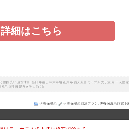
詳細はこちら
館 安い 直前 割引 当日 年越し 年末年始 正月 冬 露天風呂 カップル 女子旅 男 一人旅 家
屋風呂 誕生日 温泉旅行 １泊２泊
伊香保温泉
伊香保温泉宿泊プラン
,
伊香保温泉旅館予