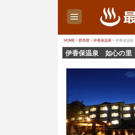
HOME
>
群馬県
>
伊香保温泉
> 伊香保温
伊香保温泉 如心の里