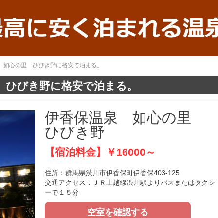
泉 如心の里 ひびき野に格安で泊まる。
 ひびき野に格安で泊まる。
伊香保温泉 如心の里
ひびき野
【宿泊料金】￥16000～
住所：群馬県渋川市伊香保町伊香保403-125
交通アクセス：ＪＲ上越線渋川駅よりバスまたはタクシ
ーで１５分
空室を確認する