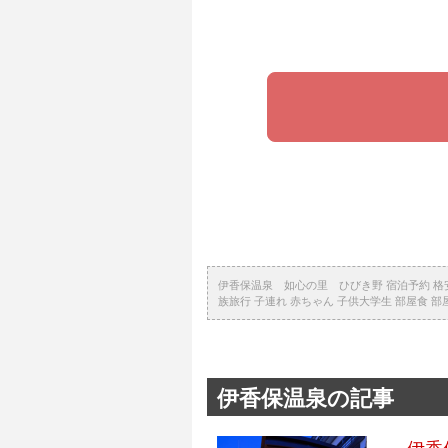
伊香保温泉 如心の里 ひびき野 宿泊予約 格安 旅
族旅行 子連れ 赤ちゃん 子供大学生 部屋食 部
伊香保温泉の記事