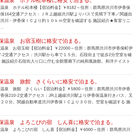
保温泉 ホテル松本楼に格安で泊まる。
温泉 ホテル松本楼【宿泊料金】￥8182～住所：群馬県渋川市伊香保
保164交通アクセス：ＪＲ上越線渋川駅よりバスで見晴下下車／関越自
道渋川・伊香保ＩＣより約１０ｋｍ空室を確認する 施設紹介★客室リニ
..
保温泉 お宿玉樹に格安で泊まる。
温泉 お宿玉樹【宿泊料金】￥22000～住所：群馬県渋川市伊香保町伊
7-2交通アクセス：渋川駅から車で１５分。石段街まで徒歩2分空室を確
る 施設紹介石段街入り口に佇む全館畳廊下の純和風旅館。和洋テイスト
保温泉 旅館 さくらいに格安で泊まる。
温泉 旅館 さくらい【宿泊料金】￥5800～住所：群馬県渋川市伊香
香保210-2交通アクセス：JR上越線渋川駅より伊香保温泉行きバス、又
で２０分。関越自動車道渋川伊香保ＩＣより３０分。空室を確認する 施
保温泉 よろこびの宿 しん喜に格安で泊まる。
温泉 よろこびの宿 しん喜【宿泊料金】￥6000～住所：群馬県渋川