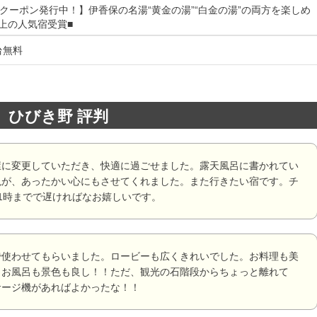
円クーポン発行中！】伊香保の名湯“黄金の湯”“白金の湯”の両方を楽しめ
以上の人気宿受賞■
台無料
 ひびき野 評判
屋に変更していただき、快適に過ごせました。露天風呂に書かれてい
現が、あったかい心にもさせてくれました。また行きたい宿です。チ
1時までで遅ければなお嬉しいです。
で使わせてもらいました。ロービーも広くきれいでした。お料理も美
！お風呂も景色も良し！！ただ、観光の石階段からちょっと離れて
サージ機があればよかったな！！