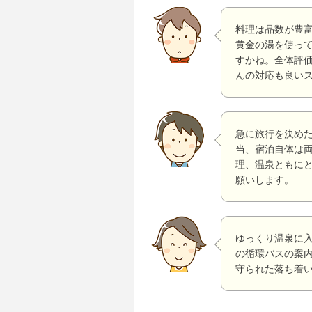
料理は品数が豊
黄金の湯を使っ
すかね。全体評
んの対応も良い
急に旅行を決め
当、宿泊自体は
理、温泉ともに
願いします。
ゆっくり温泉に
の循環バスの案
守られた落ち着