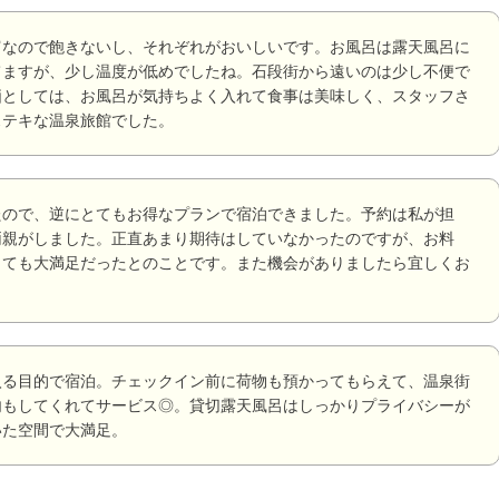
富なので飽きないし、それぞれがおいしいです。お風呂は露天風呂に
てますが、少し温度が低めでしたね。石段街から遠いのは少し不便で
価としては、お風呂が気持ちよく入れて食事は美味しく、スタッフさ
ステキな温泉旅館でした。
たので、逆にとてもお得なプランで宿泊できました。予約は私が担
両親がしました。正直あまり期待はしていなかったのですが、お料
とても大満足だったとのことです。また機会がありましたら宜しくお
入る目的で宿泊。チェックイン前に荷物も預かってもらえて、温泉街
内もしてくれてサービス◎。貸切露天風呂はしっかりプライバシーが
いた空間で大満足。