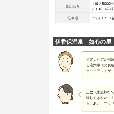
【最大5000
施設紹介
ます■4つ星
駐車場
P有り１５０
伊香保温泉 如心の里
予定より広い部
る注意事項の表
ェックアウトが1
三世代家族旅行
味しくきれい！
る。あと、マッ