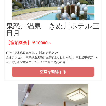
鬼怒川温泉 きぬ川ホテル三
日月
【宿泊料金】￥10000～
住所：栃木県日光市鬼怒川温泉大原1400
交通アクセス：東武鉄道鬼怒川温泉駅より徒歩約3分。東北道宇都宮ＩＣ
～日光宇都宮道今市ＩＣ～Ｒ121経由で約40分
空室を確認する