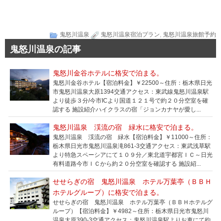
鬼怒川温泉
鬼怒川温泉宿泊プラン
,
鬼怒川温泉旅館予約
鬼怒川温泉の記事
鬼怒川金谷ホテルに格安で泊まる。
鬼怒川金谷ホテル【宿泊料金】￥22500～住所：栃木県日光
市鬼怒川温泉大原1394交通アクセス：東武線鬼怒川温泉駅
より徒歩３分/今市ICより国道１２１号で約２０分空室を確
認する 施設紹介ハイクラスの宿「ジョンカナヤが愛し...
鬼怒川温泉 渓流の宿 緑水に格安で泊まる。
鬼怒川温泉 渓流の宿 緑水【宿泊料金】￥11000～住所：
栃木県日光市鬼怒川温泉滝861-3交通アクセス：東武浅草駅
より特急スペーシアにて１０９分／東北道宇都宮ＩＣ～日光
有料道路今市ＩＣから約２０分空室を確認する 施設紹...
せせらぎの宿 鬼怒川温泉 ホテル万葉亭（ＢＢＨ
ホテルグループ）に格安で泊まる。
せせらぎの宿 鬼怒川温泉 ホテル万葉亭（ＢＢＨホテルグ
ループ）【宿泊料金】￥4982～住所：栃木県日光市鬼怒川
温泉大原390-3交通アクセス：鬼怒川温泉駅よりお車にて約