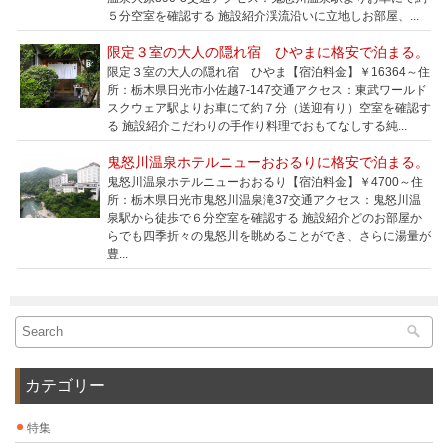
５分空室を確認する 施設紹介渓流沿いに立地しお部屋、...
限定３室の大人の隠れ宿 ひやまに格安で泊まる。
限定３室の大人の隠れ宿 ひやま【宿泊料金】￥16364～住
所：栃木県日光市小佐越7-147交通アクセス：東武ワールド
スクウェア駅よりお車にて約７分（送迎有り）空室を確認す
る 施設紹介こだわりの手作り料理でおもてなしする純...
鬼怒川温泉ホテルニューおおるりに格安で泊まる。
鬼怒川温泉ホテルニューおおるり【宿泊料金】￥4700～住
所：栃木県日光市鬼怒川温泉滝37交通アクセス：鬼怒川温
泉駅から徒歩で６分空室を確認する 施設紹介どのお部屋か
らでも四季折々の鬼怒川を眺めることができ、さらに湯量が
豊...
カテゴリー
特集