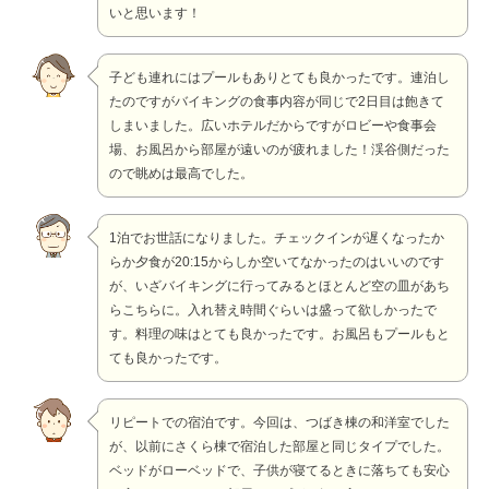
いと思います！
子ども連れにはプールもありとても良かったです。連泊し
たのですがバイキングの食事内容が同じで2日目は飽きて
しまいました。広いホテルだからですがロビーや食事会
場、お風呂から部屋が遠いのが疲れました！渓谷側だった
ので眺めは最高でした。
1泊でお世話になりました。チェックインが遅くなったか
らか夕食が20:15からしか空いてなかったのはいいのです
が、いざバイキングに行ってみるとほとんど空の皿があち
らこちらに。入れ替え時間ぐらいは盛って欲しかったで
す。料理の味はとても良かったです。お風呂もプールもと
ても良かったです。
リピートでの宿泊です。今回は、つばき棟の和洋室でした
が、以前にさくら棟で宿泊した部屋と同じタイプでした。
ベッドがローベッドで、子供が寝てるときに落ちても安心