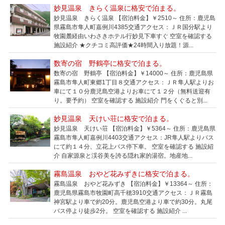
妙見温泉 きらく温泉に格安で泊まる。
妙見温泉 きらく温泉 【宿泊料金】￥2510～ 住所：鹿児島
県霧島市隼人町嘉例川4385交通アクセス：ＪＲ国分駅より
牧園麓経由いわさきホテル行妙見下車すぐ 空室を確認する
施設紹介 ★クチコミ高評価★24時間入り放題！源...
数寄の宿 野鶴亭に格安で泊まる。
数寄の宿 野鶴亭 【宿泊料金】￥14000～ 住所：鹿児島県
霧島市隼人町東郷1丁目８交通アクセス：ＪＲ隼人駅よりお
車にて１０分鹿児島空港よりお車にて１２分（無料送迎有
り。要予約） 空室を確認する 施設紹介 門をくぐると別...
妙見温泉 天けい荘に格安で泊まる。
妙見温泉 天けい荘 【宿泊料金】￥5364～ 住所：鹿児島県
霧島市隼人町嘉例川4403交通アクセス：JR隼人駅よりバス
にて約１４分、立花上バス停下車。 空室を確認する 施設紹
介 自家源泉と渓谷美を誇る隠れ家的湯宿。地産地...
霧島温泉 おやど花みずきに格安で泊まる。
霧島温泉 おやど花みずき 【宿泊料金】￥13364～ 住所：
鹿児島県霧島市牧園町高千穂3910交通アクセス：ＪＲ霧島
神宮駅より車で約20分。鹿児島空港より車で約30分。丸尾
バス停より徒歩2分。 空室を確認する 施設紹介 ...