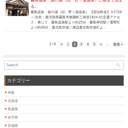
る。
霧島温泉 旅の湯（旧 野々湯温泉） 【宿泊料金】￥2728
～ 住所：鹿児島県霧島市牧園町三体堂1824-41交通アクセ
ス：車にて、霧島温泉駅より約25分、霧島神宮駅／栗野IC
より約30分、鹿児島空港／溝辺鹿児島空港ICよ...
2 / 6
...
«
1
2
3
4
5
»
最後 »
カテゴリー
特集
北海道
青森県
岩手県
宮城県