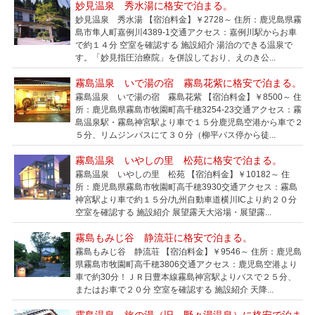
妙見温泉 秀水湯に格安で泊まる。
妙見温泉 秀水湯 【宿泊料金】￥2728～ 住所：鹿児島県霧
島市隼人町嘉例川4389-1交通アクセス：嘉例川駅からお車
で約１４分 空室を確認する 施設紹介 湯治のできる温泉で
す。「妙見指圧治療院」を併設しており、えのき公...
霧島温泉 いで湯の宿 霧島花紫に格安で泊まる。
霧島温泉 いで湯の宿 霧島花紫 【宿泊料金】￥8500～ 住
所：鹿児島県霧島市牧園町高千穂3254-23交通アクセス：霧
島温泉駅・霧島神宮駅より車で１５分鹿児島空港から車で２
５分、リムジンバスにて３０分（柳平バス停から徒...
霧島温泉 いやしの里 松苑に格安で泊まる。
霧島温泉 いやしの里 松苑 【宿泊料金】￥10182～ 住
所：鹿児島県霧島市牧園町高千穂3930交通アクセス：霧島
神宮駅より車で約１５分/九州自動車道横川ICより約２０分
空室を確認する 施設紹介 展望露天大浴場・展望露...
霧島もみじ谷 静流荘に格安で泊まる。
霧島もみじ谷 静流荘 【宿泊料金】￥9546～ 住所：鹿児島
県霧島市牧園町高千穂3806交通アクセス：鹿児島空港より
車で約30分！ＪＲ日豊本線霧島神宮駅よりバスで２５分、
またはお車で２０分 空室を確認する 施設紹介 天降...
霧島温泉 旅の湯（旧 野々湯温泉）に格安で泊ま