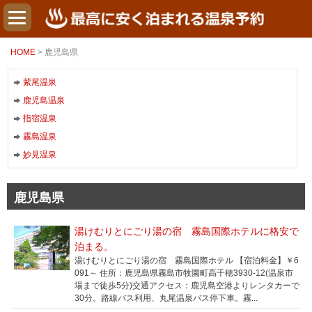
HOME
> 鹿児島県
紫尾温泉
鹿児島温泉
指宿温泉
霧島温泉
妙見温泉
鹿児島県
湯けむりとにごり湯の宿 霧島国際ホテルに格安で
泊まる。
湯けむりとにごり湯の宿 霧島国際ホテル 【宿泊料金】￥6
091～ 住所：鹿児島県霧島市牧園町高千穂3930-12(温泉市
場まで徒歩5分)交通アクセス：鹿児島空港よりレンタカーで
30分。路線バス利用、丸尾温泉バス停下車。霧...