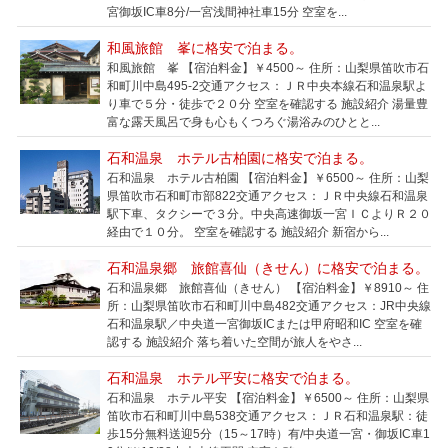
宮御坂IC車8分/一宮浅間神社車15分 空室を...
和風旅館 峯に格安で泊まる。
和風旅館 峯 【宿泊料金】￥4500～ 住所：山梨県笛吹市石
和町川中島495-2交通アクセス：ＪＲ中央本線石和温泉駅よ
り車で５分・徒歩で２０分 空室を確認する 施設紹介 湯量豊
富な露天風呂で身も心もくつろぐ湯浴みのひとと...
石和温泉 ホテル古柏園に格安で泊まる。
石和温泉 ホテル古柏園 【宿泊料金】￥6500～ 住所：山梨
県笛吹市石和町市部822交通アクセス：ＪＲ中央線石和温泉
駅下車、タクシーで３分。中央高速御坂一宮ＩＣよりＲ２０
経由で１０分。 空室を確認する 施設紹介 新宿から...
石和温泉郷 旅館喜仙（きせん）に格安で泊まる。
石和温泉郷 旅館喜仙（きせん） 【宿泊料金】￥8910～ 住
所：山梨県笛吹市石和町川中島482交通アクセス：JR中央線
石和温泉駅／中央道一宮御坂ICまたは甲府昭和IC 空室を確
認する 施設紹介 落ち着いた空間が旅人をやさ...
石和温泉 ホテル平安に格安で泊まる。
石和温泉 ホテル平安 【宿泊料金】￥6500～ 住所：山梨県
笛吹市石和町川中島538交通アクセス：ＪＲ石和温泉駅：徒
歩15分無料送迎5分（15～17時）有/中央道一宮・御坂IC車1