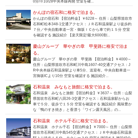
0分/※10/28中央本線再開 空室を確...
かんぽの宿石和に格安で泊まる。
かんぽの宿石和 【宿泊料金】￥6228～ 住所：山梨県笛吹市
石和町松本348-1交通アクセス：ＪＲ石和温泉駅より徒歩約
７分／中央自動車道一宮・御坂ＩＣから車で約１５分 空室
を確認する 施設紹介 【楽天限定!最大6000割...
慶山グループ 華やぎの章 甲斐路に格安で泊ま
る。
慶山グループ 華やぎの章 甲斐路 【宿泊料金】￥4000～
住所：山梨県笛吹市石和町川中島1607-40交通アクセス：J
R中央本線石和温泉駅より車5分、送迎有。中央自動車道一
宮御坂ICより10分 空室を確認する 施設紹介...
石和温泉 みなもと旅館に格安で泊まる。
石和温泉 みなもと旅館 【宿泊料金】￥3637～ 住所：山梨
県笛吹市石和町八田26-3交通アクセス：石和温泉駅からお
車で５分、徒歩で１５分 空室を確認する 施設紹介 風味豊か
な「鴨のすき焼き」と香漂う「ワイン露天風呂」の...
石和温泉 ホテル千石に格安で泊まる。
石和温泉 ホテル千石 【宿泊料金】￥7000～ 住所：山梨県
笛吹市石和町川中島545交通アクセス：ＪＲ中央線石和温泉
駅より徒歩１５分。タクシー３分 空室を確認する 施設紹介