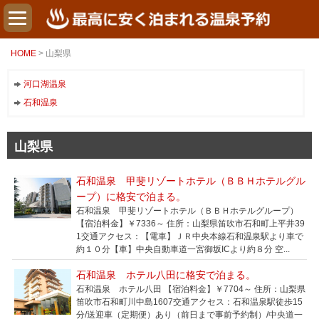
HOME
> 山梨県
河口湖温泉
石和温泉
山梨県
石和温泉 甲斐リゾートホテル（ＢＢＨホテルグル
ープ）に格安で泊まる。
石和温泉 甲斐リゾートホテル（ＢＢＨホテルグループ）
【宿泊料金】￥7336～ 住所：山梨県笛吹市石和町上平井39
1交通アクセス：【電車】ＪＲ中央本線石和温泉駅より車で
約１０分【車】中央自動車道一宮御坂ICより約８分 空...
石和温泉 ホテル八田に格安で泊まる。
石和温泉 ホテル八田 【宿泊料金】￥7704～ 住所：山梨県
笛吹市石和町川中島1607交通アクセス：石和温泉駅徒歩15
分/送迎車（定期便）あり（前日まで事前予約制）/中央道一