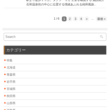
石和温泉街の中心に位置する情緒あふれる純和風旅...
1 / 6
...
1
2
3
4
»
最後 »
カテゴリー
特集
北海道
青森県
岩手県
宮城県
秋田県
山形県